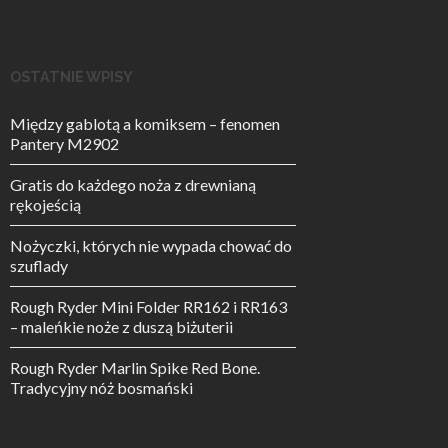
OSTATNIE WPISY
Między gablotą a komiksem – fenomen
Pantery M2902
Gratis do każdego noża z drewnianą
rękojeścią
Nożyczki, których nie wypada chować do
szuflady
Rough Ryder Mini Folder RR162 i RR163
– maleńkie noże z duszą biżuterii
Rough Ryder Marlin Spike Red Bone.
Tradycyjny nóż bosmański