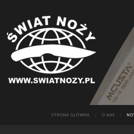
STRONA GŁÓWNA
O NAS
NO